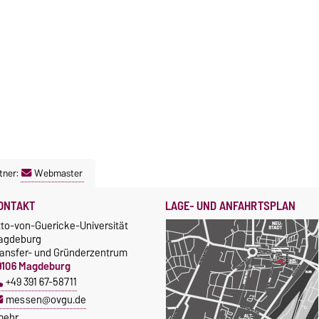
tner:
Webmaster
ONTAKT
LAGE- UND ANFAHRTSPLAN
tto-von-Guericke-Universität
agdeburg
ransfer- und Gründerzentrum
9106 Magdeburg
+49 391 67-58711
messen@ovgu.de
mehr…