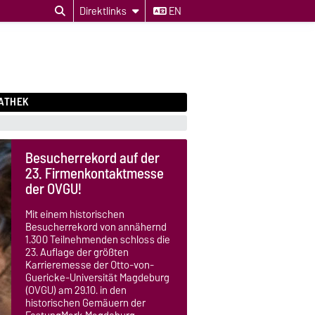
Direktlinks
EN
ATHEK
Besucherrekord auf der
23. Firmenkontaktmesse
der OVGU!
Mit einem historischen
Besucherrekord von annähernd
1.300 Teilnehmenden schloss die
23. Auflage der größten
Karrieremesse der Otto-von-
Guericke-Universität Magdeburg
(OVGU) am 29.10. in den
historischen Gemäuern der