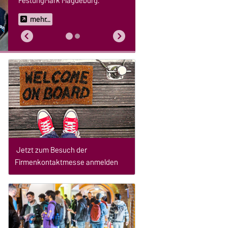
FestungMark Magdeburg.
mehr...
Jetzt zum Besuch der
Firmenkontaktmesse anmelden