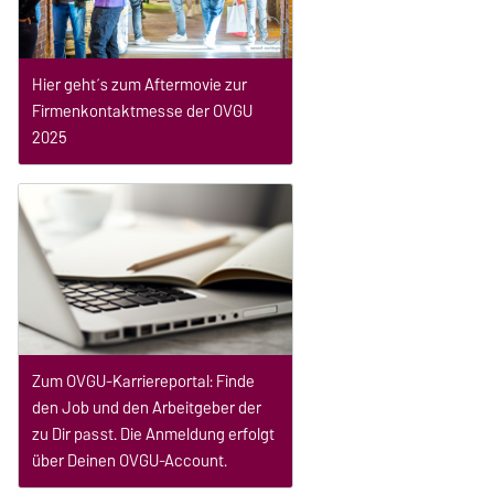
Hier geht´s zum Aftermovie zur
Firmenkontaktmesse der OVGU
2025
Zum OVGU-Karriereportal: Finde
den Job und den Arbeitgeber der
zu Dir passt. Die Anmeldung erfolgt
über Deinen OVGU-Account.