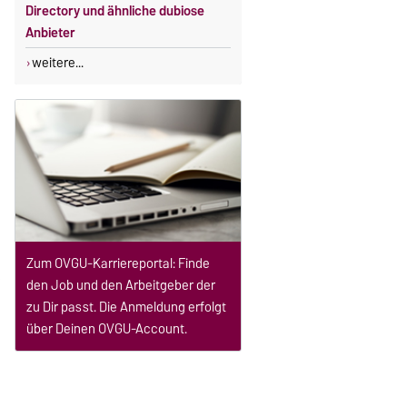
Directory und ähnliche dubiose
Anbieter
weitere...
Zum OVGU-Karriereportal: Finde
den Job und den Arbeitgeber der
zu Dir passt. Die Anmeldung erfolgt
über Deinen OVGU-Account.