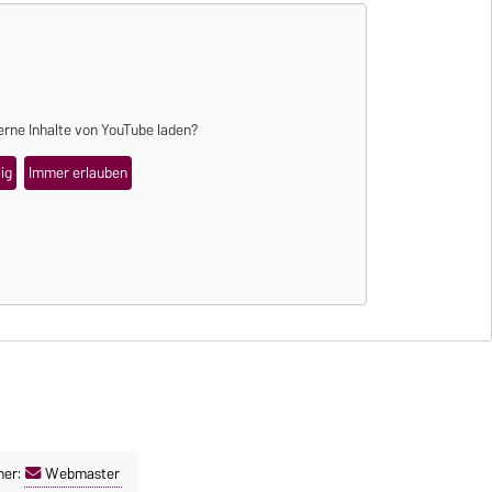
erne Inhalte von
YouTube
laden?
ig
Immer erlauben
ner:
Webmaster